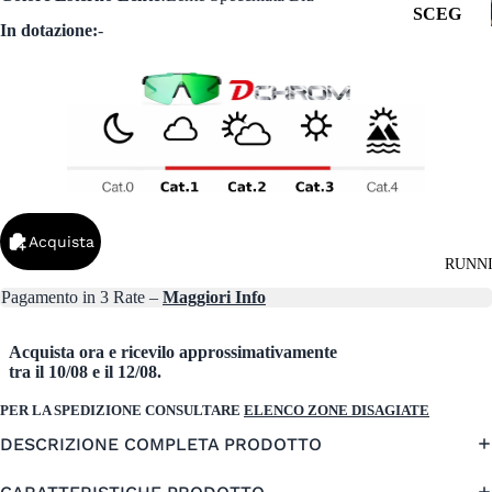
SCEG
In dotazione:
-
LI
PER
LENT
E:
Vedi
Tutti
Lenti
Acquista
Fotocro
RUNN
matiche
Pagamento in 3 Rate –
Maggiori Info
Lenti
Specchia
Acquista ora e ricevilo approssimativamente
te
tra il 10/08 e il 12/08.
Lenti
PER LA SPEDIZIONE CONSULTARE
ELENCO ZONE DISAGIATE
Polarizz
ate
DESCRIZIONE COMPLETA PRODOTTO
Lenti