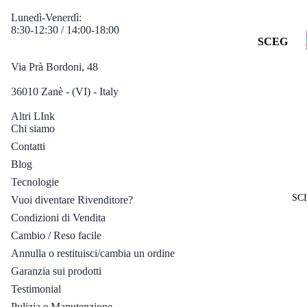
OCCHI
Lenti
NO
Lunedì-Venerdì:
ALI DA
Specchia
8:30-12:30 / 14:00-18:00
SCEG
VISTA
te
LI
PER
Lenti
Via Prà Bordoni, 48
MONT
PER
Traspare
AGNA
36010 Zanè - (VI) - Italy
LENT
nti
E:
Altri LInk
SCEG
Chi siamo
SPOR
Vedi
LI
Contatti
Tutti
T
PER
Blog
Lenti
CICLIS
GENE
Tecnologie
Fotocro
MO SU
RE:
SCI
Vuoi diventare Rivenditore?
matiche
STRAD
UOMO
Condizioni di Vendita
A E
Lenti
MTB
Cambio / Reso facile
Specchia
DONNA
Annulla o restituisci/cambia un ordine
te
RUNNI
BAMBI
Garanzia sui prodotti
NG E
Lenti
NO
TRAIL
Testimonial
Polarizz
RUNNI
ate
Pulizia e Manutenzione