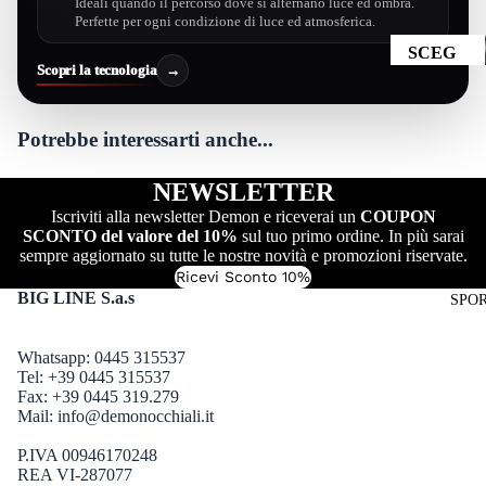
Ideali quando il percorso dove si alternano luce ed ombra.
Lenti
ALI DA
TRIATH
Perfette per ogni condizione di luce ed atmosferica.
Specchia
VISTA
LON
SCEG
te
PER
Scopri la tecnologia
→
LI
CICLIS
OCCHI
PER
MO
SCEG
ALI DA
LENT
Potrebbe interessarti anche...
LI
VISTA
CASCH
E:
PER
I
PER
NEWSLETTER
RUNNI
DISCI
Vedi
GUANT
NG
Iscriviti alla newsletter Demon e riceverai un
COUPON
PLIN
Tutti
I
SCONTO del valore del 10%
sul tuo primo ordine. In più sarai
A:
sempre aggiornato su tutte le nostre novità e promozioni riservate.
Lenti
SCEG
Ricevi Sconto 10%
Fotocro
ALPINI
BIG LINE S.a.s
LI
SPO
matiche
SMO
PER
Lenti
ESCUR
GENE
Whatsapp: 0445 315537
Categori
SIONIS
Tel: +39 0445 315537
RE:
a 4
MO
Fax: +39 0445 319.279
UOMO
Mail:
info@demonocchiali.it
Lenti
SCIALP
Polarizz
DONNA
INISMO
P.IVA 00946170248
ate
REA VI-287077
BAMBI