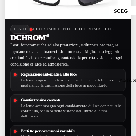
Polarizz
GRAVE
SCEG
ate
L E
LI
CICLO
Lenti
PER
TURIS
Traspare
LENTI
DCHROM® LENTI FOTOCROMATICHE
LENT
MO
nti
DCHROM
®
E:
Lenti fotocromatiche ad alte prestazioni, sviluppate per reagire
SCEG
SCEG
rapidamente ai cambiamenti di luminosità. Migliorano leggibilità,
Vedi
LI
continuità visiva e comfort garantendo la perfetta visione ad ogni
Tutti
LI
condizione di luce ed atmosferica.
PER
PER
Lenti
GENE
DISCI
Regolazione automatica alla luce
Fotocro
RE:
VISTA 
La lente reagisce rapidamente ai cambiamenti di luminosità,
PLIN
matiche
modulando la trasmissione della luce in modo fluido.
A:
UOMO
Lenti
Categori
RUNNI
DONNA
Comfort visivo costante
a 4
NG
La lente accompagna ogni cambiamento di luce con naturale
BAMBI
continuità, per la perfetta visione dall’inizio alla fine
Lenti
TRAIL
NO
dell’uscita.
Polarizz
RUNNI
ate
NG
Perfette per condizioni variabili
OCCHI