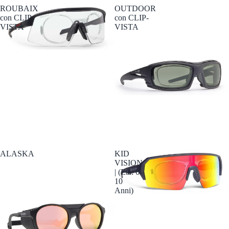
ROUBAIX
OUTDOOR
con CLIP-
con CLIP-
VISTA
VISTA
ALASKA
KID
VISION
| (Età: 6-
10
Anni)