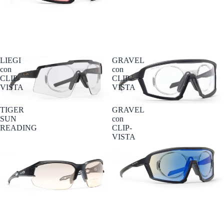
LIEGI
GRAVEL
con
con
CLIP-
CLIP-
VISTA
VISTA
Esaurito
TIGER
GRAVEL
SUN
con
READING
CLIP-
VISTA