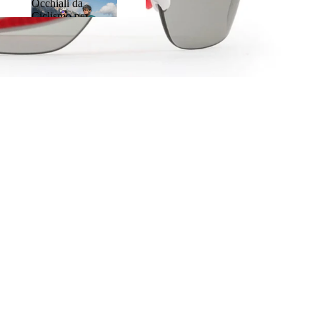
Occhiali da
Ciclismo per
Occhiali da
MTB, Bici da
Ciclismo per
Corsa e Gravel
MTB, Bici da
Corsa e
Gravel