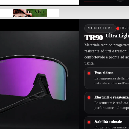
Occhiali da Vista
Sportivi
Occhiali da
Vista Sportivi
MONTATURE
TR9
Ultra Ligh
TR90
Materiale tecnico progettato
resistente ad urti e trazioni
confortevole e pronta ad ac
uscita.
Peso ridotto
La leggerezza della mo
naturale anche nell’u
Elasticità e resistenza
La struttura è studiata 
performance nel temp
Stabilità ottimale
Progettato per manten