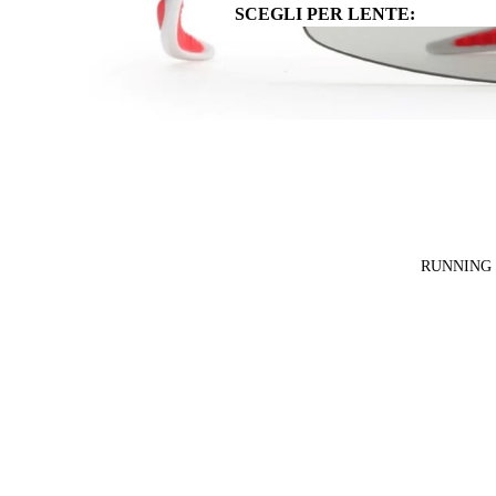
SCEGLI PER LENTE:
Vedi Tutti
Lenti Fotocromatiche
Lenti Specchiate
Lenti Polarizzate
Lenti Trasparenti
SCEGLI PER DISCIPLINA:
RUNNING
MOUNTAIN BIKE
CICLISMO SU STRADA
TRIATHLON
GRAVEL E CICLOTURISMO
SCEGLI PER GENERE:
UOMO