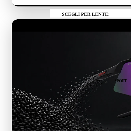
UOMO
SCEGLI PER LENTE:
DONNA
Vedi Tutti
BAMBINO
Lenti Fotocromatiche
Lenti Categoria 4
Lenti Polarizzate
Lenti Specchiate
Lenti Trasparenti
SPORT
SPORT
CICLISMO SU STRADA E MTB
RUNNING E TRAIL RUNNING
ALPINISMO ED ESCURSIONISMO
PESCA SPORTIVA
TENNIS