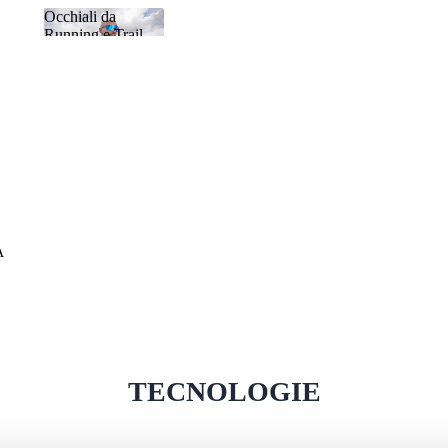
Occhiali da
Running e Trail
Occhiali da
Running
Running e
Trail Running
MO
A
TECNOLOGIE
G