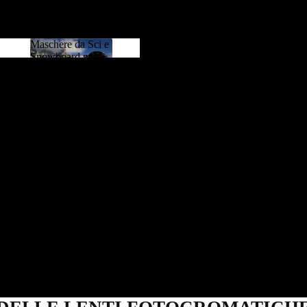
Maschere da Sci e
Snowboard per
Maschere da
Uomo e Donna
Sci e
Snowboard
per Uomo e
Donna
ICAMBI