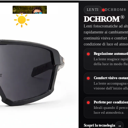
Occhiali da
LENTI
DCHROM® 
Montagna per
®
DCHROM
Occhiali da
Alpinismo ed
Montagna per
Escursionismo
Lenti fotocromatiche ad alte
Alpinismo ed
rapidamente ai cambiamenti 
Escursionism
continuità visiva e comfort
o
condizione di luce ed atmos
Regolazione automati
La lente reagisce rap
della luce in modo fl
T
Comfort visivo costan
La lente accompagna o
visione dall’inizio alla
Perfette per condizion
Ideali quando il perco
GNA
luce ed atmosferica.
Scopri la tecnologia
→