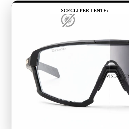
SCEGLI PER GENERE:
SCEGLI PER LENTE:
UOMO
Vedi Tutti
DONNA
Lenti Fotocromatiche
BAMBINO
Lenti Categoria 4
Lenti Polarizzate
Lenti Specchiate
SCEGLI PER DISCIPLINA:
VISTA SPOR
ALPINISMO
ESCURSIONISMO
SCIALPINISMO
OCCHIALI DA VISTA PER MONTA
SCEGLI PER GENERE: