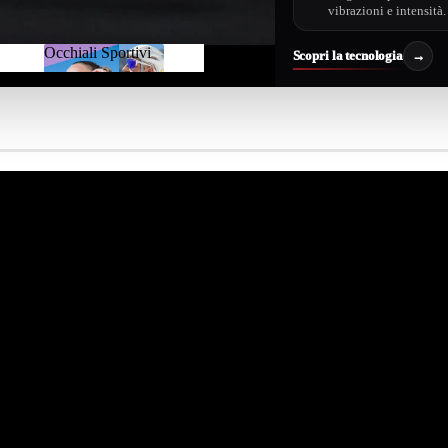
vibrazioni e intensità.
Occhiali Sportivi
Scopri la tecnologia
→
Occhiali
Sportivi
A