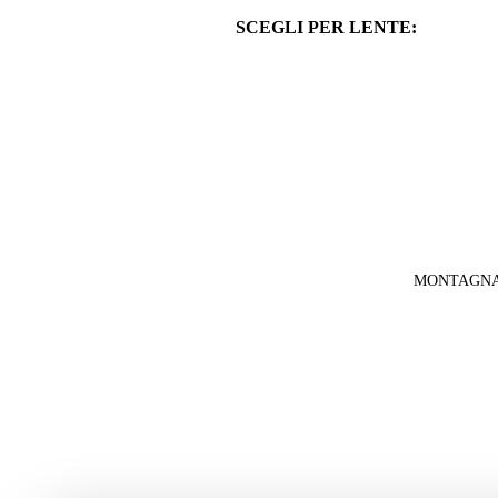
DONNA
SCEGLI PER LENTE:
BAMBINO
Vedi Tutti
Lenti Fotocromatiche
OCCHIALI DA VISTA PER CICLIS
Lenti Intercambiabili
CASCHI
Lenti Specchiate
GUANTI
Lenti Polarizzate
Lenti Trasparenti
MONTAGN
SCEGLI PER DISCIPLINA:
RUNNING
TRAIL RUNNING
TRIATHLON
OCCHIALI DA VISTA PER RUNNIN