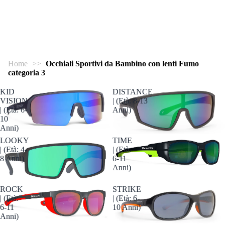
Home
>>
Occhiali Sportivi da Bambino con lenti Fumo
categoria 3
KID
DISTANCE
VISION
| (Età: 8-13
| (Età: 6-
Anni)
10
Anni)
Esaurito
LOOKY
TIME
| (Età: 4-
| (Età:
8 Anni)
6-11
Anni)
ROCK
STRIKE
| (Età:
| (Età: 6-
6-11
10 Anni)
Anni)