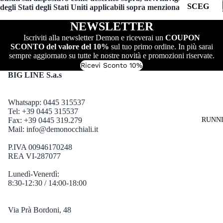
SCEG
degli Stati degli Stati Uniti applicabili sopra menzionati.
LI
NEWSLETTER
PER
Iscriviti alla newsletter Demon e riceverai un
COUPON
LENT
SCONTO del valore del 10%
sul tuo primo ordine. In più sarai
sempre aggiornato su tutte le nostre novità e promozioni riservate.
E:
Ricevi Sconto 10%
Vedi
BIG LINE S.a.s
Tutti
Lenti
Whatsapp: 0445 315537
Fotocro
Tel: +39 0445 315537
RUNN
Fax: +39 0445 319.279
matiche
Mail:
info@demonocchiali.it
Lenti
P.IVA 00946170248
Specchia
REA VI-287077
te
Lunedì-Venerdì:
Lenti
8:30-12:30 / 14:00-18:00
Polarizz
ate
Via Prà Bordoni, 48
Lenti