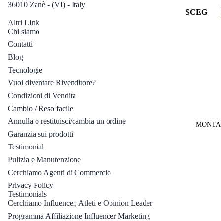
Traspare
36010 Zanè - (VI) - Italy
SCEG
nti
Altri LInk
LI
Chi siamo
PER
SCEG
Contatti
LENT
LI
Blog
E:
PER
Tecnologie
DISCI
Vedi
Vuoi diventare Rivenditore?
PLIN
Tutti
Condizioni di Vendita
A:
Lenti
Cambio / Reso facile
Fotocro
MOUNT
Annulla o restituisci/cambia un ordine
MONTA
matiche
AIN
Garanzia sui prodotti
BIKE
Lenti
Testimonial
Intercam
CICLIS
Pulizia e Manutenzione
Informativa sui rimborsi
biabili
MO SU
Cerchiamo Agenti di Commercio
Informativa sulla privacy
STRAD
Lenti
Privacy Policy
A
Termini e condizioni del servizio
Specchia
Testimonials
te
Cerchiamo Influencer, Atleti e Opinion Leader
Informativa sulle spedizioni
TRIATH
LON
Programma Affiliazione Influencer Marketing
Recapiti
Lenti