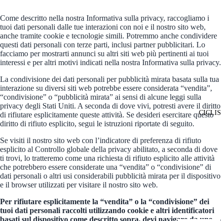
Come descritto nella nostra Informativa sulla privacy, raccogliamo i
tuoi dati personali dalle tue interazioni con noi e il nostro sito web,
anche tramite cookie e tecnologie simili. Potremmo anche condividere
questi dati personali con terze parti, inclusi partner pubblicitari. Lo
facciamo per mostrarti annunci su altri siti web più pertinenti ai tuoi
interessi e per altri motivi indicati nella nostra Informativa sulla privacy.
La condivisione dei dati personali per pubblicità mirata basata sulla tua
interazione su diversi siti web potrebbe essere considerata “vendita”,
“condivisione” o “pubblicità mirata” ai sensi di alcune leggi sulla
privacy degli Stati Uniti. A seconda di dove vivi, potresti avere il diritto
CICLI
di rifiutare esplicitamente queste attività. Se desideri esercitare questo
diritto di rifiuto esplicito, segui le istruzioni riportate di seguito.
Se visiti il nostro sito web con l’indicatore di preferenza di rifiuto
esplicito al Controllo globale della privacy abilitato, a seconda di dove
ti trovi, lo tratteremo come una richiesta di rifiuto esplicito alle attività
che potrebbero essere considerate una “vendita” o “condivisione” di
dati personali o altri usi considerabili pubblicità mirata per il dispositivo
e il browser utilizzati per visitare il nostro sito web.
Per rifiutare esplicitamente la “vendita” o la “condivisione” dei
tuoi dati personali raccolti utilizzando cookie e altri identificatori
basati sul dispositivo come descritto sopra, devi navigare da uno