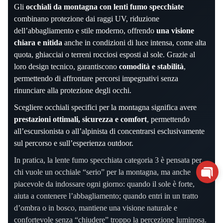
Gli
occhiali da montagna con lenti fumo specchiate
combinano protezione dai raggi UV, riduzione
dell’abbagliamento e stile moderno, offrendo
una visione
chiara e nitida
anche in condizioni di luce intensa, come alta
quota, ghiacciai o terreni rocciosi esposti al sole. Grazie al
loro design tecnico, garantiscono
comodità e stabilità
,
permettendo di affrontare percorsi impegnativi senza
rinunciare alla protezione degli occhi.
Scegliere occhiali specifici per la montagna significa avere
prestazioni ottimali, sicurezza e comfort
, permettendo
all’escursionista o all’alpinista di concentrarsi esclusivamente
sul percorso e sull’esperienza outdoor.
In pratica, la lente fumo specchiata categoria 3 è pensata per
chi vuole un occhiale “serio” per la montagna, ma anche
piacevole da indossare ogni giorno: quando il sole è forte,
aiuta a contenere l’abbagliamento; quando entri in un tratto
d’ombra o in bosco, mantiene una visione naturale e
confortevole senza “chiudere” troppo la percezione luminosa.